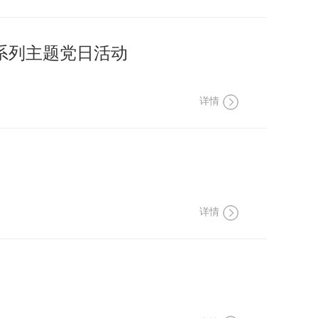
系列主题党日活动
详情
详情