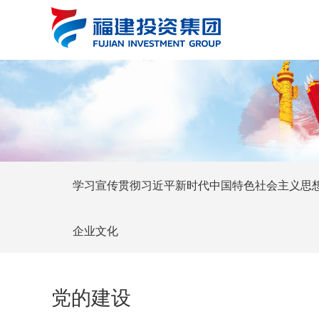
学习宣传贯彻习近平新时代中国特色社会主义思
企业文化
党的建设