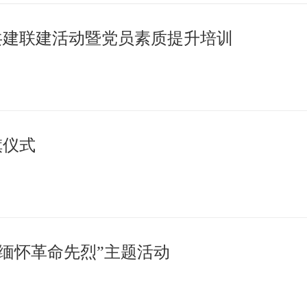
共建联建活动暨党员素质提升培训
旗仪式
 缅怀革命先烈”主题活动