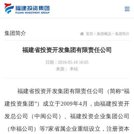
集团简介
首页
>
集团概况
>
集团简介
福建省投资开发集团有限责任公司
日期：2016-05-16 16:05
来源： 本站
福建省投资开发集团有限责任公司（简称
“
福
建投资集团
”
）成立于
2009
年
4
月，由福建投资开
发总公司（中闽公司）、福建投资企业集团公司
（华福公司）等
7
家省属企业重组设立，注册资本