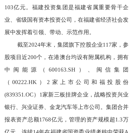
10
3
亿元。福建投资集团是福建省属重要骨干企
业、省级国有资本投资公司，在福建省经济社会发
展中发挥着引领、带动、示范作用。
截至
202
4
年末，集团旗下控股企业
1
17
家，参
股项目近
200个，在港澳台均设有附属机构，拥有
中闽能源（600163.SH）、闽信集团
（00222.HK）2家上市公司和福投股份
(839351.OC）1家新三板挂牌企业，战略投资兴业
银行、兴业证券、金龙汽车等上市公司。集团合并
报表资产总额176
8
亿元，管理的资产规模超
1.3万
亿元，连续14年在福建省国资委业绩考核中荣获A