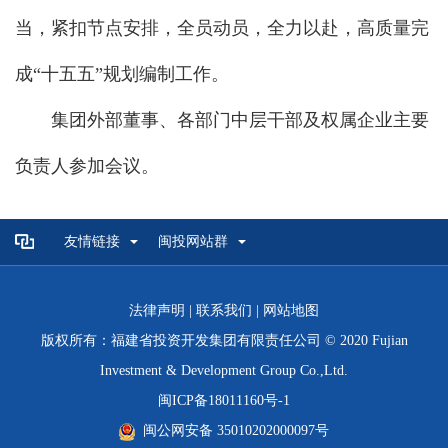
当，紧扣节点安排，全员动员，全力以赴，高质量完
成“十五五”规划编制工作。
集团外部董事、各部门中层干部及权属企业主要
负责人参加会议。
友情链接
闽投网站群
法律声明
|
联系我们
|
网站地图
版权所有：福建省投资开发集团有限责任公司 © 2020 Fujian
Investment & Development Group Co.,Ltd.
闽ICP备18011160号-1
闽公网安备 35010202000097号