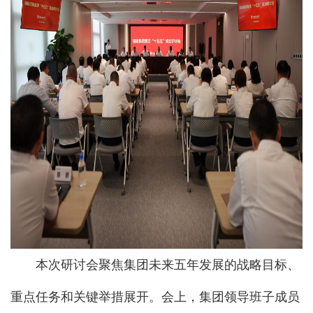
本次研讨会聚焦集团未来五年发展的战略目标、
重点任务和关键举措展开。会上，集团领导班子成员