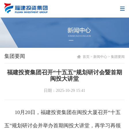
集团要闻
首页
>
新闻中心
>
集团要闻
福建投资集团召开“十五五”规划研讨会暨首期
闽投大讲堂
日期：2025-10-29 15:41
10月20日，福建投资集团在闽投大厦召开“十五
五”规划研讨会并举办首期闽投大讲堂，再学习再领