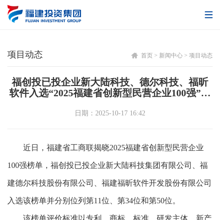
项目动态
首页
>
新闻中心
>
项目动态
福创投已投企业新大陆科技、德尔科技、福昕
软件入选“2025福建省创新型民营企业100强”榜
单
日期：2025-10-17 16:42
近日，福建省工商联揭晓2025福建省创新型民营企业
100强榜单，福创投已投企业新大陆科技集团有限公司、福
建德尔科技股份有限公司、福建福昕软件开发股份有限公司
入选该榜单并分别位列第11位、第34位和第50位。
该榜单评价标准以专利、商标、标准、研发主体、新产