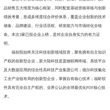
品销售五大维度为核心框架，同时配套基础资格审核与创新
绩效考量，形成多维度综合评价体系，覆盖企业创新的技术
储备、品牌建设、行业话语权、研发能力与市场转化全链
条。本次3家已投企业上榜，是对企业自身实力的有力证
明。
福创投始终关注科技创新领域投资，聚焦拥有自主知识
产权的创新型企业，新大陆科技是盖物联网终端、系统平台
及大数据应用的综合性高科技产业集团公司；德尔科技氟化
工全产业链布局的创新型企业，掌握自有核心技术；福昕软
件具有完全自主产权的、业界公认的全球最优化PDF核心技
术。