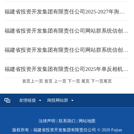
福建省投资开发集团有限责任公司2025-2027年舆情监测服务采购项目询比采购公告
福建省投资开发集团有限责任公司网站群系统信创及国密算法改造项目成交结果公示
福建省投资开发集团有限责任公司网站群系统信创及国密算法改造项目公开重新比选公告
福建省投资开发集团有限责任公司2025年单反相机采购公开询价公告
首页
上一页
首页
上一页
下一页
尾页
下一页
尾页
友情链接
闽投网站群
法律声明
|
联系我们
|
网站地图
版权所有：福建省投资开发集团有限责任公司 © 2020 Fujian